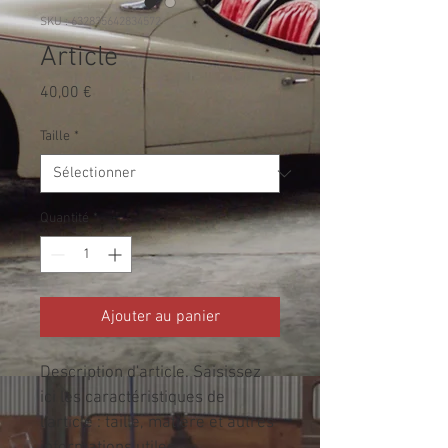
SKU : 632835642834572
Article
Prix
40,00 €
Taille
*
Quantité
*
Ajouter au panier
Description d'article. Saisissez 
ici les caractéristiques de 
l'article : taille, matière et autres 